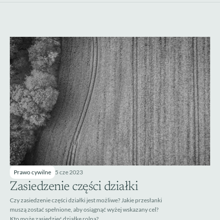
Prawo cywilne
5 cze 2023
Zasiedzenie części działki
Czy zasiedzenie części działki jest możliwe? Jakie przesłanki 
muszą zostać spełnione, aby osiągnąć wyżej wskazany cel? 
Kto może zasiedzieć działkę rolną?